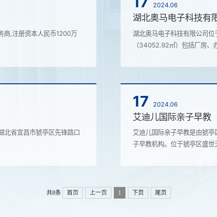
17
2024.06
湖北奥马电子科技有
,注册资本人民币1200万
湖北奥马电子科技有限公司位
（34052.92㎡）包括厂房、
17
2024.06
艾迪儿国际亲子早教
于湖北省宜昌市猇亭区先锋路口
艾迪儿国际亲子早教是由猇亭
子早教机构。位于猇亭区盛世天下
共8条
首页
上一页
1
下页
尾页